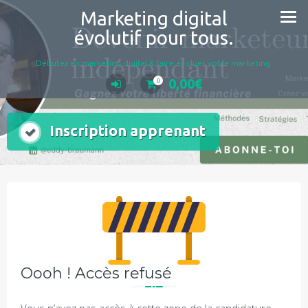
Aller
Marketing digital
au
évolutif pour tous.
contenu
Débutez en marketing digital & faire évoluer votre marketing.
0,00
€
0
Inscription apprenant
Oooh ! Accès refusé